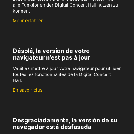
alle Funktionen der Digital Concert Hall nutzen zu
können.
Mehr erfahren
Désolé, la version de votre
navigateur n’est pas à jour
Veuillez mettre à jour votre navigateur pour utiliser
toutes les fonctionnalités de la Digital Concert
Hall.
En savoir plus
Desgraciadamente, la versión de su
navegador está desfasada