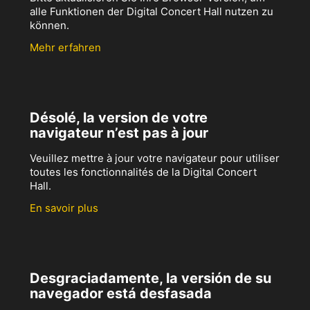
alle Funktionen der Digital Concert Hall nutzen zu
können.
Mehr erfahren
Désolé, la version de votre
navigateur n’est pas à jour
Veuillez mettre à jour votre navigateur pour utiliser
toutes les fonctionnalités de la Digital Concert
Hall.
En savoir plus
Desgraciadamente, la versión de su
navegador está desfasada