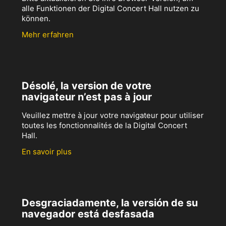
alle Funktionen der Digital Concert Hall nutzen zu
können.
Mehr erfahren
Désolé, la version de votre
navigateur n’est pas à jour
Veuillez mettre à jour votre navigateur pour utiliser
toutes les fonctionnalités de la Digital Concert
Hall.
En savoir plus
Desgraciadamente, la versión de su
navegador está desfasada