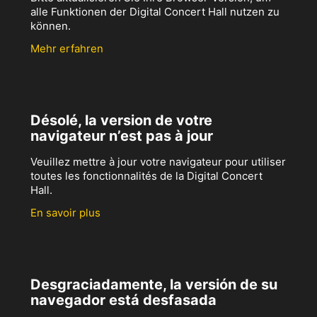
alle Funktionen der Digital Concert Hall nutzen zu
können.
Mehr erfahren
Désolé, la version de votre
navigateur n’est pas à jour
Veuillez mettre à jour votre navigateur pour utiliser
toutes les fonctionnalités de la Digital Concert
Hall.
En savoir plus
Desgraciadamente, la versión de su
navegador está desfasada