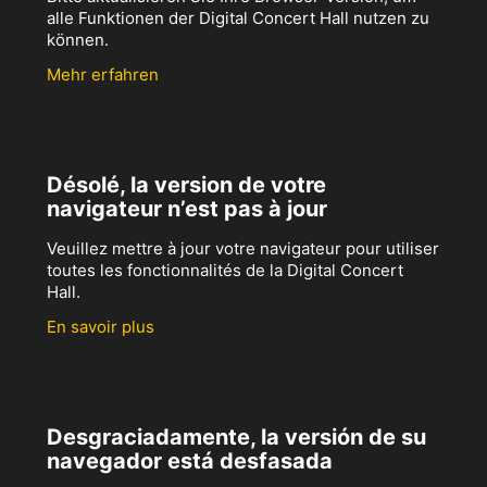
alle Funktionen der Digital Concert Hall nutzen zu
können.
Mehr erfahren
Désolé, la version de votre
navigateur n’est pas à jour
Veuillez mettre à jour votre navigateur pour utiliser
toutes les fonctionnalités de la Digital Concert
Hall.
En savoir plus
Desgraciadamente, la versión de su
navegador está desfasada