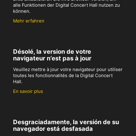
alle Funktionen der Digital Concert Hall nutzen zu
können.
Mehr erfahren
Désolé, la version de votre
navigateur n’est pas à jour
Veuillez mettre à jour votre navigateur pour utiliser
toutes les fonctionnalités de la Digital Concert
Hall.
En savoir plus
Desgraciadamente, la versión de su
navegador está desfasada