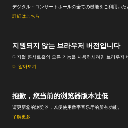
デジタル・コンサートホールの全ての機能をご利用いた
詳細はこちら
지원되지 않는 브라우저 버전입니다
디지털 콘서트홀의 모든 기능을 사용하시려면 브라우저 
더 알아보기
抱歉，您当前的浏览器版本过低
请更新您的浏览器，以便使用数字音乐厅的所有功能。
了解更多