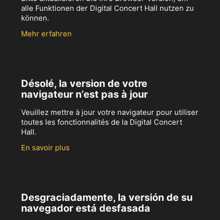
alle Funktionen der Digital Concert Hall nutzen zu
können.
Mehr erfahren
Désolé, la version de votre
navigateur n’est pas à jour
Veuillez mettre à jour votre navigateur pour utiliser
toutes les fonctionnalités de la Digital Concert
Hall.
En savoir plus
Desgraciadamente, la versión de su
navegador está desfasada