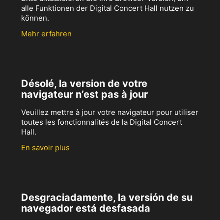
alle Funktionen der Digital Concert Hall nutzen zu
können.
Mehr erfahren
Désolé, la version de votre
navigateur n’est pas à jour
Veuillez mettre à jour votre navigateur pour utiliser
toutes les fonctionnalités de la Digital Concert
Hall.
En savoir plus
Desgraciadamente, la versión de su
navegador está desfasada