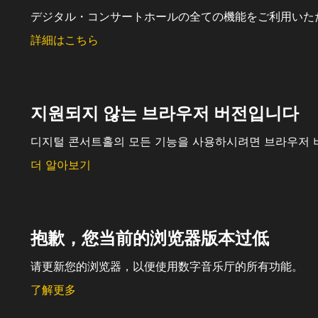
デジタル・コンサートホールの全ての機能をご利用いた
詳細はこちら
지원되지 않는 브라우저 버전입니다
디지털 콘서트홀의 모든 기능을 사용하시려면 브라우저 
더 알아보기
抱歉，您当前的浏览器版本过低
请更新您的浏览器，以便使用数字音乐厅的所有功能。
了解更多