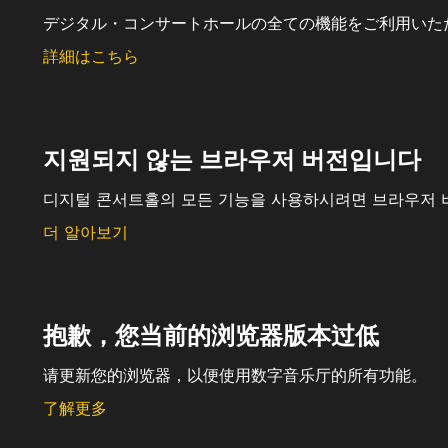
デジタル・コンサートホールの全ての機能をご利用いた
詳細はこちら
지원되지 않는 브라우저 버전입니다
디지털 콘서트홀의 모든 기능을 사용하시려면 브라우저 
더 알아보기
抱歉，您当前的浏览器版本过低
请更新您的浏览器，以便使用数字音乐厅的所有功能。
了解更多