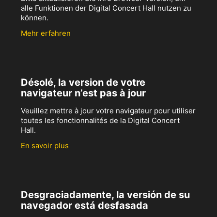
alle Funktionen der Digital Concert Hall nutzen zu
können.
Mehr erfahren
Désolé, la version de votre
navigateur n’est pas à jour
Veuillez mettre à jour votre navigateur pour utiliser
toutes les fonctionnalités de la Digital Concert
Hall.
En savoir plus
Desgraciadamente, la versión de su
navegador está desfasada