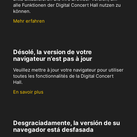
alle Funktionen der Digital Concert Hall nutzen zu
können.
Mehr erfahren
Désolé, la version de votre
navigateur n’est pas à jour
Veuillez mettre à jour votre navigateur pour utiliser
toutes les fonctionnalités de la Digital Concert
Hall.
En savoir plus
Desgraciadamente, la versión de su
navegador está desfasada