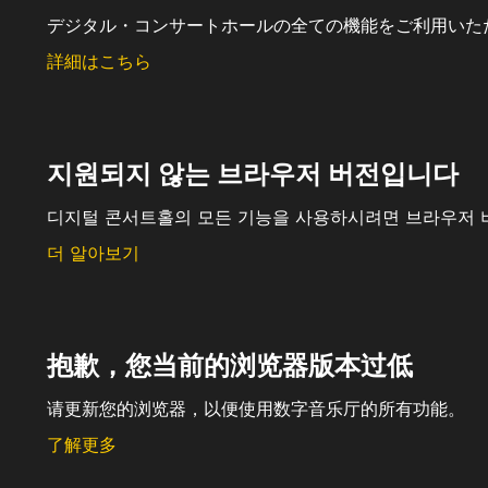
デジタル・コンサートホールの全ての機能をご利用いた
詳細はこちら
지원되지 않는 브라우저 버전입니다
디지털 콘서트홀의 모든 기능을 사용하시려면 브라우저 
더 알아보기
抱歉，您当前的浏览器版本过低
请更新您的浏览器，以便使用数字音乐厅的所有功能。
了解更多