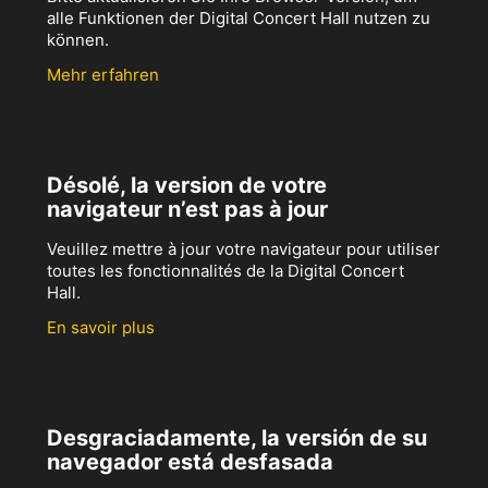
alle Funktionen der Digital Concert Hall nutzen zu
können.
Mehr erfahren
Désolé, la version de votre
navigateur n’est pas à jour
Veuillez mettre à jour votre navigateur pour utiliser
toutes les fonctionnalités de la Digital Concert
Hall.
En savoir plus
Desgraciadamente, la versión de su
navegador está desfasada