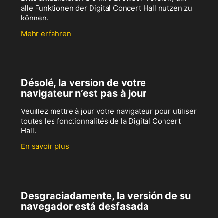
alle Funktionen der Digital Concert Hall nutzen zu
können.
Mehr erfahren
Désolé, la version de votre
navigateur n’est pas à jour
Veuillez mettre à jour votre navigateur pour utiliser
toutes les fonctionnalités de la Digital Concert
Hall.
En savoir plus
Desgraciadamente, la versión de su
navegador está desfasada