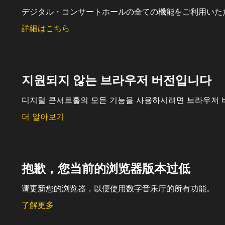
デジタル・コンサートホールの全ての機能をご利用いた
詳細はこちら
지원되지 않는 브라우저 버전입니다
디지털 콘서트홀의 모든 기능을 사용하시려면 브라우저 
더 알아보기
抱歉，您当前的浏览器版本过低
请更新您的浏览器，以便使用数字音乐厅的所有功能。
了解更多