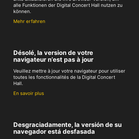
alle Funktionen der Digital Concert Hall nutzen zu
können.
Mehr erfahren
Désolé, la version de votre
navigateur n’est pas à jour
Veuillez mettre à jour votre navigateur pour utiliser
toutes les fonctionnalités de la Digital Concert
Hall.
En savoir plus
Desgraciadamente, la versión de su
navegador está desfasada