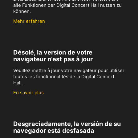
alle Funktionen der Digital Concert Hall nutzen zu
können.
Mehr erfahren
Désolé, la version de votre
navigateur n’est pas à jour
Veuillez mettre à jour votre navigateur pour utiliser
toutes les fonctionnalités de la Digital Concert
Hall.
En savoir plus
Desgraciadamente, la versión de su
navegador está desfasada