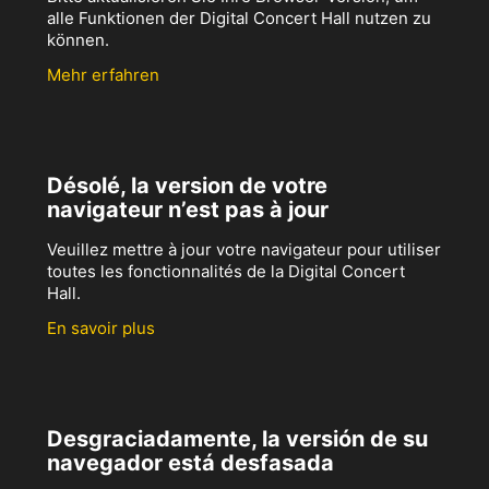
alle Funktionen der Digital Concert Hall nutzen zu
können.
Mehr erfahren
Désolé, la version de votre
navigateur n’est pas à jour
Veuillez mettre à jour votre navigateur pour utiliser
toutes les fonctionnalités de la Digital Concert
Hall.
En savoir plus
Desgraciadamente, la versión de su
navegador está desfasada