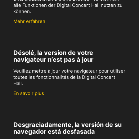
alle Funktionen der Digital Concert Hall nutzen zu
können.
Mehr erfahren
Désolé, la version de votre
navigateur n’est pas à jour
Veuillez mettre à jour votre navigateur pour utiliser
toutes les fonctionnalités de la Digital Concert
Hall.
En savoir plus
Desgraciadamente, la versión de su
navegador está desfasada