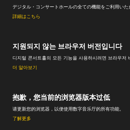
デジタル・コンサートホールの全ての機能をご利用いた
詳細はこちら
지원되지 않는 브라우저 버전입니다
디지털 콘서트홀의 모든 기능을 사용하시려면 브라우저 
더 알아보기
抱歉，您当前的浏览器版本过低
请更新您的浏览器，以便使用数字音乐厅的所有功能。
了解更多