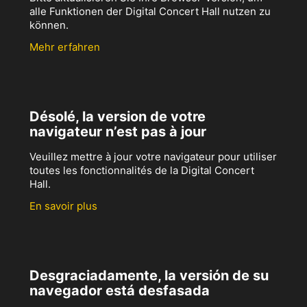
alle Funktionen der Digital Concert Hall nutzen zu
können.
Mehr erfahren
Désolé, la version de votre
navigateur n’est pas à jour
Veuillez mettre à jour votre navigateur pour utiliser
toutes les fonctionnalités de la Digital Concert
Hall.
En savoir plus
Desgraciadamente, la versión de su
navegador está desfasada