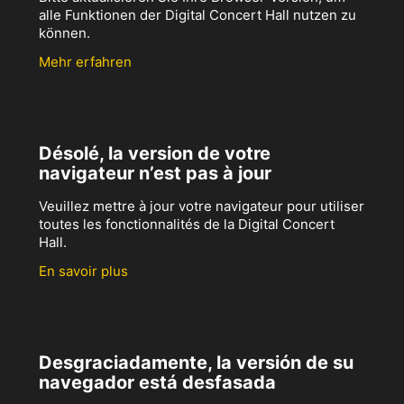
alle Funktionen der Digital Concert Hall nutzen zu
können.
Mehr erfahren
Désolé, la version de votre
navigateur n’est pas à jour
Veuillez mettre à jour votre navigateur pour utiliser
toutes les fonctionnalités de la Digital Concert
Hall.
En savoir plus
Desgraciadamente, la versión de su
navegador está desfasada