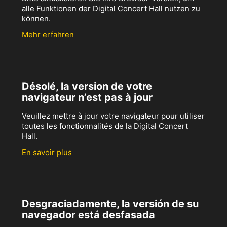
alle Funktionen der Digital Concert Hall nutzen zu
können.
Mehr erfahren
Désolé, la version de votre
navigateur n’est pas à jour
Veuillez mettre à jour votre navigateur pour utiliser
toutes les fonctionnalités de la Digital Concert
Hall.
En savoir plus
Desgraciadamente, la versión de su
navegador está desfasada