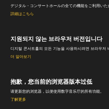
デジタル・コンサートホールの全ての機能をご利用いた
詳細はこちら
지원되지 않는 브라우저 버전입니다
디지털 콘서트홀의 모든 기능을 사용하시려면 브라우저 
더 알아보기
抱歉，您当前的浏览器版本过低
请更新您的浏览器，以便使用数字音乐厅的所有功能。
了解更多