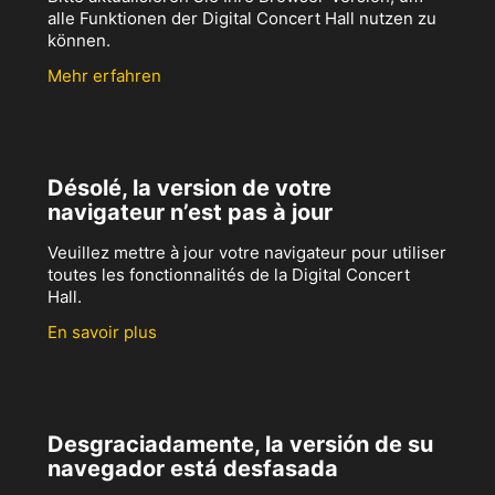
alle Funktionen der Digital Concert Hall nutzen zu
können.
Mehr erfahren
Désolé, la version de votre
navigateur n’est pas à jour
Veuillez mettre à jour votre navigateur pour utiliser
toutes les fonctionnalités de la Digital Concert
Hall.
En savoir plus
Desgraciadamente, la versión de su
navegador está desfasada