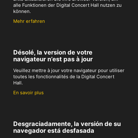
alle Funktionen der Digital Concert Hall nutzen zu
können.
Mehr erfahren
Désolé, la version de votre
navigateur n’est pas à jour
Veuillez mettre à jour votre navigateur pour utiliser
toutes les fonctionnalités de la Digital Concert
Hall.
En savoir plus
Desgraciadamente, la versión de su
navegador está desfasada