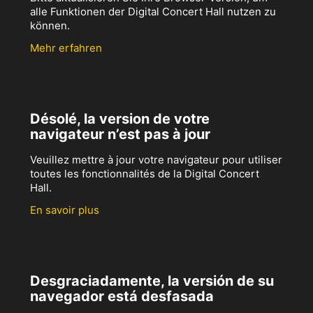
alle Funktionen der Digital Concert Hall nutzen zu
können.
Mehr erfahren
Désolé, la version de votre
navigateur n’est pas à jour
Veuillez mettre à jour votre navigateur pour utiliser
toutes les fonctionnalités de la Digital Concert
Hall.
En savoir plus
Desgraciadamente, la versión de su
navegador está desfasada