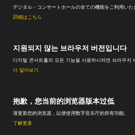
デジタル・コンサートホールの全ての機能をご利用いた
詳細はこちら
지원되지 않는 브라우저 버전입니다
디지털 콘서트홀의 모든 기능을 사용하시려면 브라우저 
더 알아보기
抱歉，您当前的浏览器版本过低
请更新您的浏览器，以便使用数字音乐厅的所有功能。
了解更多