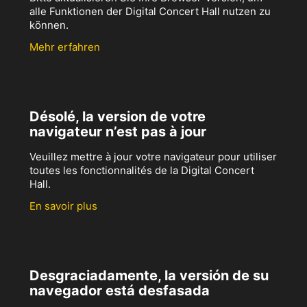
alle Funktionen der Digital Concert Hall nutzen zu
können.
Mehr erfahren
Désolé, la version de votre
navigateur n’est pas à jour
Veuillez mettre à jour votre navigateur pour utiliser
toutes les fonctionnalités de la Digital Concert
Hall.
En savoir plus
Desgraciadamente, la versión de su
navegador está desfasada