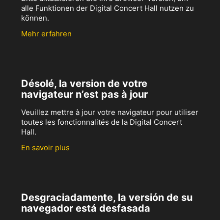
alle Funktionen der Digital Concert Hall nutzen zu
können.
Mehr erfahren
Désolé, la version de votre
navigateur n’est pas à jour
Veuillez mettre à jour votre navigateur pour utiliser
toutes les fonctionnalités de la Digital Concert
Hall.
En savoir plus
Desgraciadamente, la versión de su
navegador está desfasada