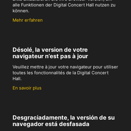
alle Funktionen der Digital Concert Hall nutzen zu
können.
Mehr erfahren
Désolé, la version de votre
navigateur n’est pas à jour
Veuillez mettre à jour votre navigateur pour utiliser
toutes les fonctionnalités de la Digital Concert
Hall.
En savoir plus
Desgraciadamente, la versión de su
navegador está desfasada