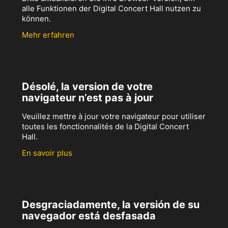
alle Funktionen der Digital Concert Hall nutzen zu
können.
Mehr erfahren
Désolé, la version de votre
navigateur n’est pas à jour
Veuillez mettre à jour votre navigateur pour utiliser
toutes les fonctionnalités de la Digital Concert
Hall.
En savoir plus
Desgraciadamente, la versión de su
navegador está desfasada