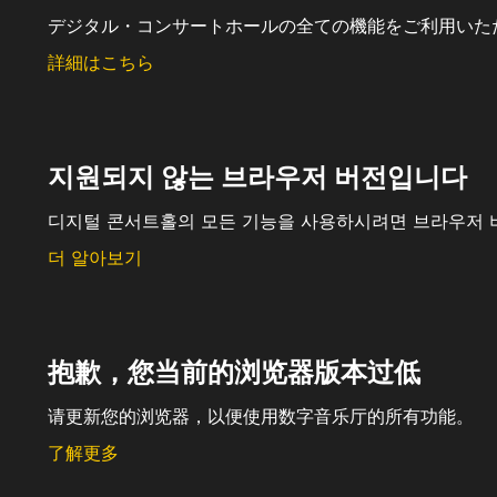
デジタル・コンサートホールの全ての機能をご利用いた
詳細はこちら
지원되지 않는 브라우저 버전입니다
디지털 콘서트홀의 모든 기능을 사용하시려면 브라우저 
더 알아보기
抱歉，您当前的浏览器版本过低
请更新您的浏览器，以便使用数字音乐厅的所有功能。
了解更多