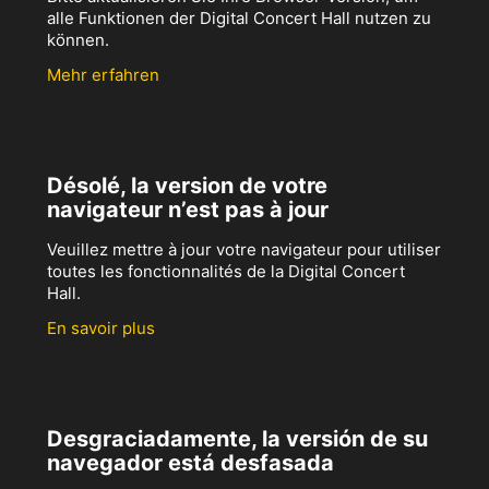
alle Funktionen der Digital Concert Hall nutzen zu
können.
Mehr erfahren
Désolé, la version de votre
navigateur n’est pas à jour
Veuillez mettre à jour votre navigateur pour utiliser
toutes les fonctionnalités de la Digital Concert
Hall.
En savoir plus
Desgraciadamente, la versión de su
navegador está desfasada