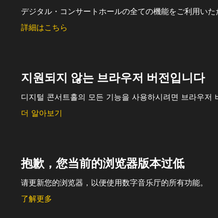
デジタル・コンサートホールの全ての機能をご利用いた
詳細はこちら
지원되지 않는 브라우저 버전입니다
디지털 콘서트홀의 모든 기능을 사용하시려면 브라우저 
더 알아보기
抱歉，您当前的浏览器版本过低
请更新您的浏览器，以便使用数字音乐厅的所有功能。
了解更多