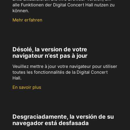
alle Funktionen der Digital Concert Hall nutzen zu
können.
Mehr erfahren
Désolé, la version de votre
navigateur n’est pas à jour
Veuillez mettre à jour votre navigateur pour utiliser
toutes les fonctionnalités de la Digital Concert
Hall.
En savoir plus
Desgraciadamente, la versión de su
navegador está desfasada