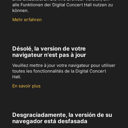
alle Funktionen der Digital Concert Hall nutzen zu
können.
Mehr erfahren
Désolé, la version de votre
navigateur n’est pas à jour
Veuillez mettre à jour votre navigateur pour utiliser
toutes les fonctionnalités de la Digital Concert
Hall.
En savoir plus
Desgraciadamente, la versión de su
navegador está desfasada