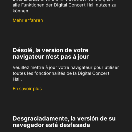
alle Funktionen der Digital Concert Hall nutzen zu
können.
Mehr erfahren
Désolé, la version de votre
navigateur n’est pas à jour
Veuillez mettre à jour votre navigateur pour utiliser
toutes les fonctionnalités de la Digital Concert
Hall.
En savoir plus
Desgraciadamente, la versión de su
navegador está desfasada