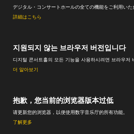
デジタル・コンサートホールの全ての機能をご利用いた
詳細はこちら
지원되지 않는 브라우저 버전입니다
디지털 콘서트홀의 모든 기능을 사용하시려면 브라우저 
더 알아보기
抱歉，您当前的浏览器版本过低
请更新您的浏览器，以便使用数字音乐厅的所有功能。
了解更多