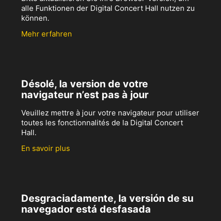
alle Funktionen der Digital Concert Hall nutzen zu
können.
Mehr erfahren
Désolé, la version de votre
navigateur n’est pas à jour
Veuillez mettre à jour votre navigateur pour utiliser
toutes les fonctionnalités de la Digital Concert
Hall.
En savoir plus
Desgraciadamente, la versión de su
navegador está desfasada