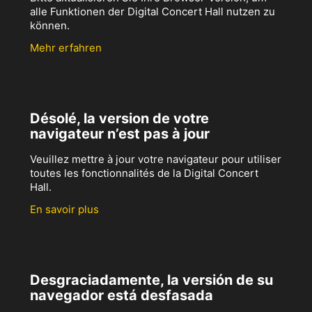
alle Funktionen der Digital Concert Hall nutzen zu
können.
Mehr erfahren
Désolé, la version de votre
navigateur n’est pas à jour
Veuillez mettre à jour votre navigateur pour utiliser
toutes les fonctionnalités de la Digital Concert
Hall.
En savoir plus
Desgraciadamente, la versión de su
navegador está desfasada