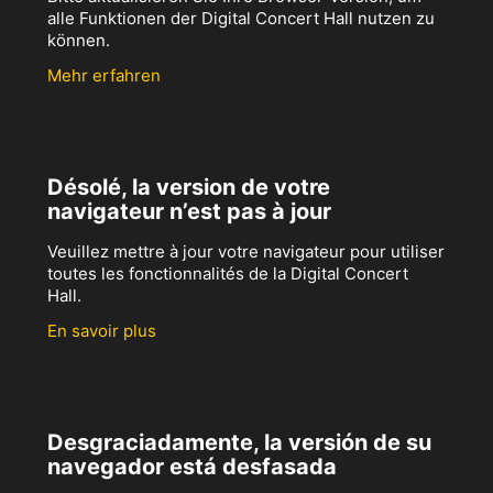
alle Funktionen der Digital Concert Hall nutzen zu
können.
Mehr erfahren
Désolé, la version de votre
navigateur n’est pas à jour
Veuillez mettre à jour votre navigateur pour utiliser
toutes les fonctionnalités de la Digital Concert
Hall.
En savoir plus
Desgraciadamente, la versión de su
navegador está desfasada