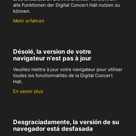
alle Funktionen der Digital Concert Hall nutzen zu
können.
Mehr erfahren
Désolé, la version de votre
navigateur n’est pas à jour
Veuillez mettre à jour votre navigateur pour utiliser
toutes les fonctionnalités de la Digital Concert
Hall.
En savoir plus
Desgraciadamente, la versión de su
navegador está desfasada