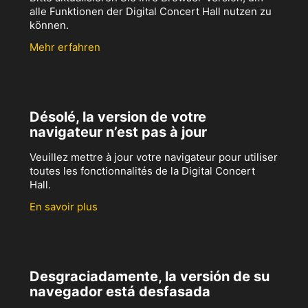
alle Funktionen der Digital Concert Hall nutzen zu
können.
Mehr erfahren
Désolé, la version de votre
navigateur n’est pas à jour
Veuillez mettre à jour votre navigateur pour utiliser
toutes les fonctionnalités de la Digital Concert
Hall.
En savoir plus
Desgraciadamente, la versión de su
navegador está desfasada