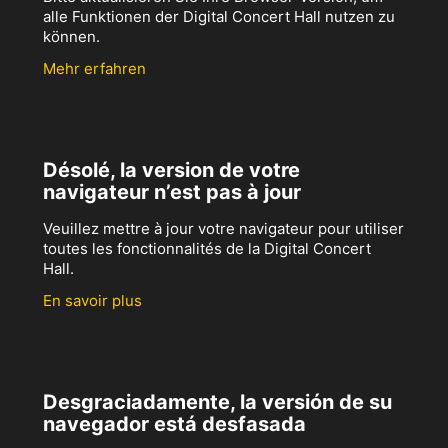
alle Funktionen der Digital Concert Hall nutzen zu
können.
Mehr erfahren
Désolé, la version de votre
navigateur n’est pas à jour
Veuillez mettre à jour votre navigateur pour utiliser
toutes les fonctionnalités de la Digital Concert
Hall.
En savoir plus
Desgraciadamente, la versión de su
navegador está desfasada