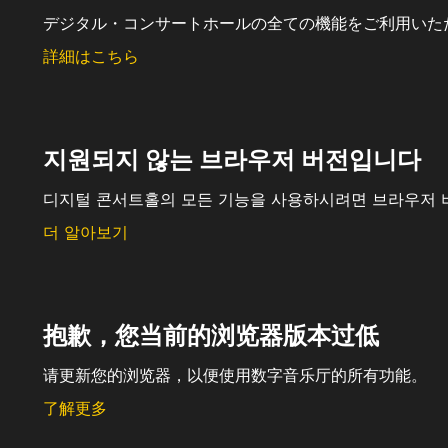
デジタル・コンサートホールの全ての機能をご利用いた
詳細はこちら
지원되지 않는 브라우저 버전입니다
디지털 콘서트홀의 모든 기능을 사용하시려면 브라우저 
더 알아보기
抱歉，您当前的浏览器版本过低
请更新您的浏览器，以便使用数字音乐厅的所有功能。
了解更多