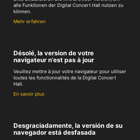
alle Funktionen der Digital Concert Hall nutzen zu
können.
Mehr erfahren
Désolé, la version de votre
navigateur n’est pas à jour
Veuillez mettre à jour votre navigateur pour utiliser
toutes les fonctionnalités de la Digital Concert
Hall.
En savoir plus
Desgraciadamente, la versión de su
navegador está desfasada