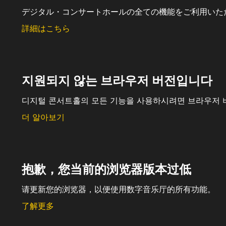
デジタル・コンサートホールの全ての機能をご利用いた
詳細はこちら
지원되지 않는 브라우저 버전입니다
디지털 콘서트홀의 모든 기능을 사용하시려면 브라우저 
더 알아보기
抱歉，您当前的浏览器版本过低
请更新您的浏览器，以便使用数字音乐厅的所有功能。
了解更多